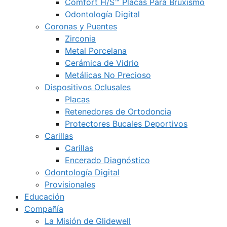
Comfort H/S™ Placas Para Bruxismo
Odontología Digital
Coronas y Puentes
Zirconia
Metal Porcelana
Cerámica de Vidrio
Metálicas No Precioso
Dispositivos Oclusales
Placas
Retenedores de Ortodoncia
Protectores Bucales Deportivos
Carillas
Carillas
Encerado Diagnóstico
Odontología Digital
Provisionales
Educación
Compañía
La Misión de Glidewell