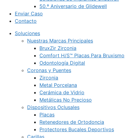
50.º Aniversario de Glidewell
Enviar Caso
Contacto
Soluciones
Nuestras Marcas Principales
BruxZir Zirconia
Comfort H/S™ Placas Para Bruxismo
Odontología Digital
Coronas y Puentes
Zirconia
Metal Porcelana
Cerámica de Vidrio
Metálicas No Precioso
Dispositivos Oclusales
Placas
Retenedores de Ortodoncia
Protectores Bucales Deportivos
Carillas