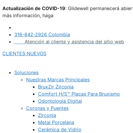
Saltar
Actualización de COVID-19
: Glidewell permanecerá abie
al
más información, haga
clic aquí.
contenido
316-842-2926 Colombia
Atención al cliente y asistencia del sitio web
CLIENTES NUEVOS
Soluciones
Nuestras Marcas Principales
BruxZir Zirconia
Comfort H/S™ Placas Para Bruxismo
Odontología Digital
Coronas y Puentes
Zirconia
Metal Porcelana
Cerámica de Vidrio