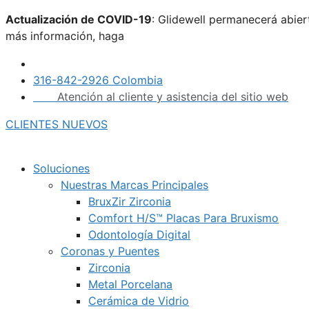
Saltar
Actualización de COVID-19
: Glidewell permanecerá abie
al
más información, haga
clic aquí.
contenido
316-842-2926 Colombia
Atención al cliente y asistencia del sitio web
CLIENTES NUEVOS
Soluciones
Nuestras Marcas Principales
BruxZir Zirconia
Comfort H/S™ Placas Para Bruxismo
Odontología Digital
Coronas y Puentes
Zirconia
Metal Porcelana
Cerámica de Vidrio