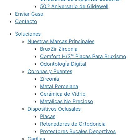
50.º Aniversario de Glidewell
Enviar Caso
Contacto
Soluciones
Nuestras Marcas Principales
BruxZir Zirconia
Comfort H/S™ Placas Para Bruxismo
Odontología Digital
Coronas y Puentes
Zirconia
Metal Porcelana
Cerámica de Vidrio
Metálicas No Precioso
Dispositivos Oclusales
Placas
Retenedores de Ortodoncia
Protectores Bucales Deportivos
Carillas