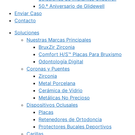
50.º Aniversario de Glidewell
Enviar Caso
Contacto
Soluciones
Nuestras Marcas Principales
BruxZir Zirconia
Comfort H/S™ Placas Para Bruxismo
Odontología Digital
Coronas y Puentes
Zirconia
Metal Porcelana
Cerámica de Vidrio
Metálicas No Precioso
Dispositivos Oclusales
Placas
Retenedores de Ortodoncia
Protectores Bucales Deportivos
Carillas