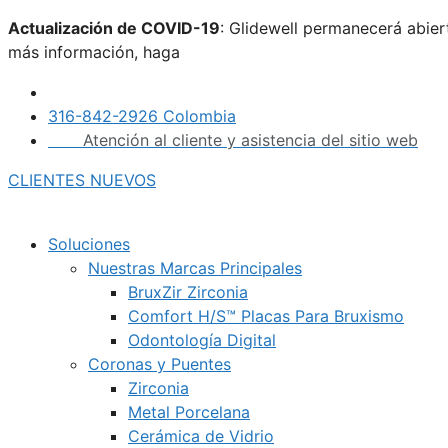
Saltar
Actualización de COVID-19
: Glidewell permanecerá abie
al
más información, haga
clic aquí.
contenido
316-842-2926 Colombia
Atención al cliente y asistencia del sitio web
CLIENTES NUEVOS
Soluciones
Nuestras Marcas Principales
BruxZir Zirconia
Comfort H/S™ Placas Para Bruxismo
Odontología Digital
Coronas y Puentes
Zirconia
Metal Porcelana
Cerámica de Vidrio