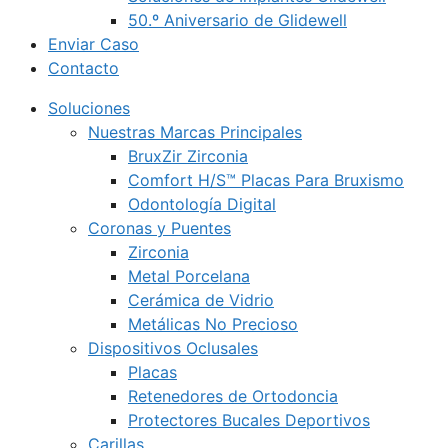
50.º Aniversario de Glidewell
Enviar Caso
Contacto
Soluciones
Nuestras Marcas Principales
BruxZir Zirconia
Comfort H/S™ Placas Para Bruxismo
Odontología Digital
Coronas y Puentes
Zirconia
Metal Porcelana
Cerámica de Vidrio
Metálicas No Precioso
Dispositivos Oclusales
Placas
Retenedores de Ortodoncia
Protectores Bucales Deportivos
Carillas