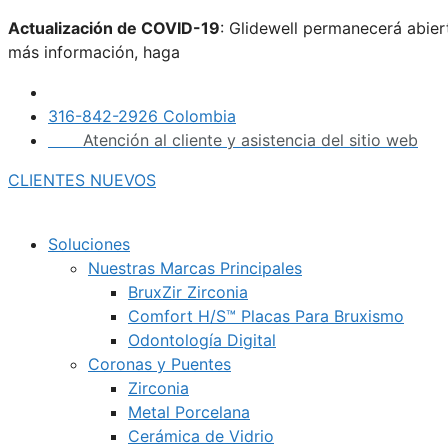
Saltar
Actualización de COVID-19
: Glidewell permanecerá abie
al
más información, haga
clic aquí.
contenido
316-842-2926 Colombia
Atención al cliente y asistencia del sitio web
CLIENTES NUEVOS
Soluciones
Nuestras Marcas Principales
BruxZir Zirconia
Comfort H/S™ Placas Para Bruxismo
Odontología Digital
Coronas y Puentes
Zirconia
Metal Porcelana
Cerámica de Vidrio