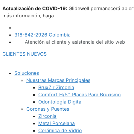
Saltar
Actualización de COVID-19
: Glidewell permanecerá abie
al
más información, haga
clic aquí.
contenido
316-842-2926 Colombia
Atención al cliente y asistencia del sitio web
CLIENTES NUEVOS
Soluciones
Nuestras Marcas Principales
BruxZir Zirconia
Comfort H/S™ Placas Para Bruxismo
Odontología Digital
Coronas y Puentes
Zirconia
Metal Porcelana
Cerámica de Vidrio