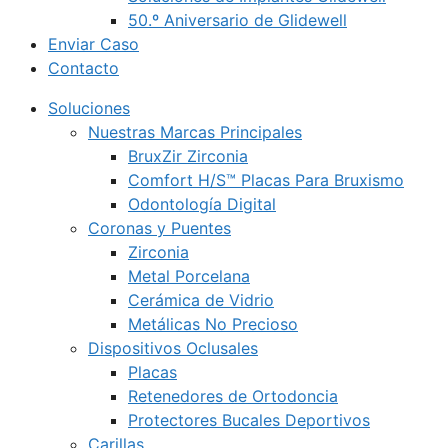
50.º Aniversario de Glidewell
Enviar Caso
Contacto
Soluciones
Nuestras Marcas Principales
BruxZir Zirconia
Comfort H/S™ Placas Para Bruxismo
Odontología Digital
Coronas y Puentes
Zirconia
Metal Porcelana
Cerámica de Vidrio
Metálicas No Precioso
Dispositivos Oclusales
Placas
Retenedores de Ortodoncia
Protectores Bucales Deportivos
Carillas